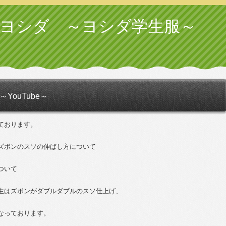
 ヨシダ ～ヨシダ学生服～
YouTube～
ております。
ズボンのスソの伸ばし方について
ついて
生はズボンがダブルダブルのスソ仕上げ、
なっております。